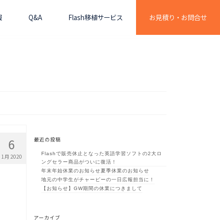
報
Q&A
Flash移植サービス
お見積り・お問合せ
6
最近の投稿
Flashで販売休止となった英語学習ソフトの2大ロ
1月 2020
ングセラー商品がついに復活！
年末年始休業のお知らせ
夏季休業のお知らせ
地元の中学生がチャーピーの一日広報担当に！
【お知らせ】GW期間の休業につきまして
アーカイブ