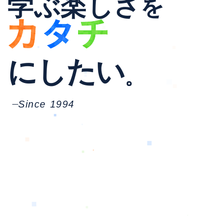
学ぶ楽しさ
を
に
し
た
い
。
Since 1994