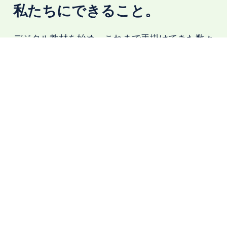
私たちにできること。
デジタル教材を始め、これまで手掛けてきた数々
のシステムやアプリ制作から得たノウハウをもと
に、CAIメディアにしかできないご提案で、お客
様のご要望にお応えします。また、
「企画/提
案」「デザイン/設計」「制作/開発」
まで
ワンス
トップで承ることで、
お客様の想いを的確にカタ
チにします。