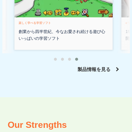
チ
eラーニングシステム／サービス
自
心
1990年代には自社のeラーニングサイトを公
が
開。現在も学習塾や企業向けにサービスを展開
製品情報を見る
Our Strengths