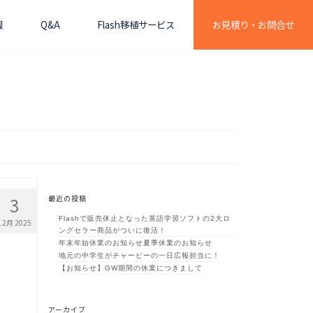
報
Q&A
Flash移植サービス
お見積り・お問合せ
3
最近の投稿
Flashで販売休止となった英語学習ソフトの2大ロ
12月 2025
ングセラー商品がついに復活！
年末年始休業のお知らせ
夏季休業のお知らせ
地元の中学生がチャーピーの一日広報担当に！
【お知らせ】GW期間の休業につきまして
アーカイブ