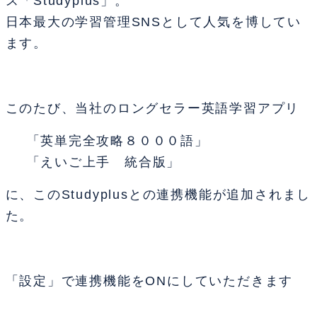
ス
「Studyplus」
。
日本最大の学習管理SNSとして人気を博してい
ます。
このたび、当社のロングセラー英語学習アプリ
「英単完全攻略８０００語」
「えいご上手 統合版」
に、この
Studyplus
との連携機能が追加されまし
た。
「設定」で連携機能をONにしていただきます
と、上記アプリでの学習記録が自動で
Studyplus